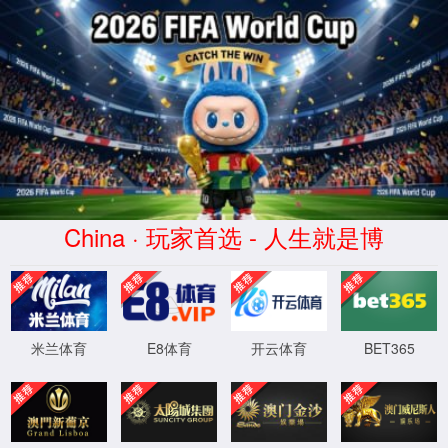
中国·yl34511线路中心(股份有限公司)-
Official website
0
首页
关于yl34511线路中心
新闻动态
产品展示